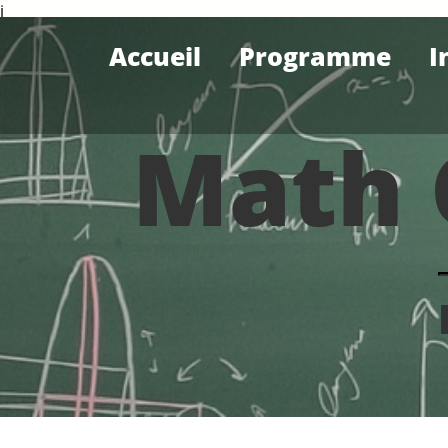
i
Accueil
Programme
I
Math 