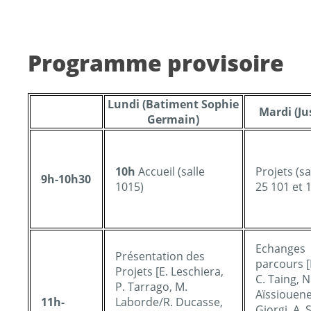
Programme provisoire
Lundi (Batiment Sophie
Mardi (Ju
Germain)
10h
Accueil (salle
Projets (sa
9h-10h30
1015)
25 101 et 
Echanges
Présentation des
parcours [
Projets [E. Leschiera,
C. Taing, N
P. Tarrago, M.
Aïssiouene
11h-
Laborde/R. Ducasse,
Giorgi, A. 